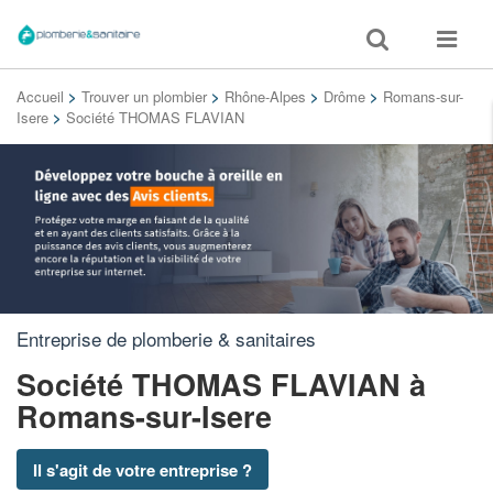
Toggle
Toggle
search
navigat
Accueil
>
Trouver un plombier
>
Rhône-Alpes
>
Drôme
>
Romans-sur-
Isere
>
Société THOMAS FLAVIAN
Entreprise de plomberie & sanitaires
Société THOMAS FLAVIAN
à
Romans-sur-Isere
Il s'agit de votre entreprise ?