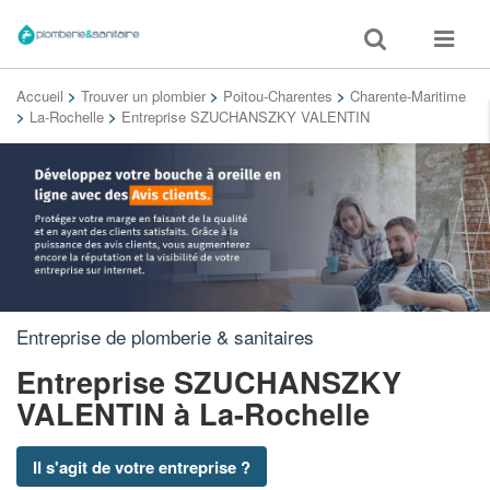
Toggle
Toggle
search
navigat
Accueil
>
Trouver un plombier
>
Poitou-Charentes
>
Charente-Maritime
>
La-Rochelle
>
Entreprise SZUCHANSZKY VALENTIN
Entreprise de plomberie & sanitaires
Entreprise SZUCHANSZKY
VALENTIN
à La-Rochelle
Il s'agit de votre entreprise ?