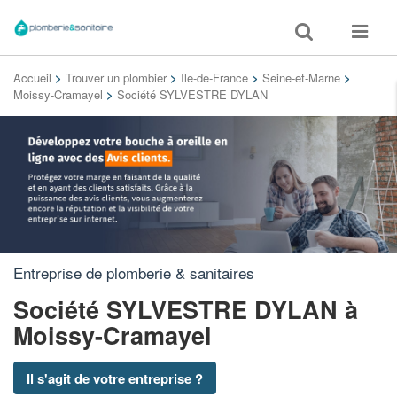
Toggle
Toggle
search
navigat
Accueil
>
Trouver un plombier
>
Ile-de-France
>
Seine-et-Marne
>
Moissy-Cramayel
>
Société SYLVESTRE DYLAN
Entreprise de plomberie & sanitaires
Société SYLVESTRE DYLAN
à
Moissy-Cramayel
Il s'agit de votre entreprise ?