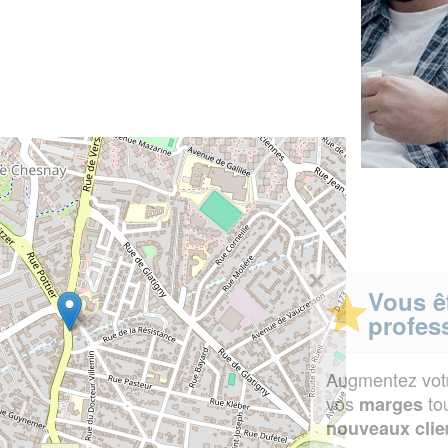
✕
Vous êtes un
professionnel ?
Augmentez votre
et
chiffre d'affaires
vos
tout en gagnant de
marges
!
nouveaux clients