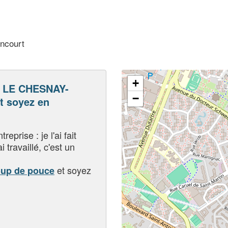
encourt
+
 LE CHESNAY-
−
 soyez en
eprise : je l'ai fait
i travaillé, c'est un
et soyez
oup de pouce