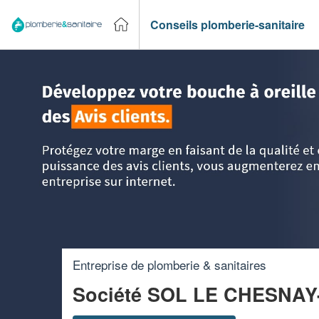
Conseils plomberie-sanitaire
Accueil
>
Trouver un plombier
>
Ile-de-France
>
Yvelines
Entreprise de plomberie & sanitaires
Société SOL LE CHESN