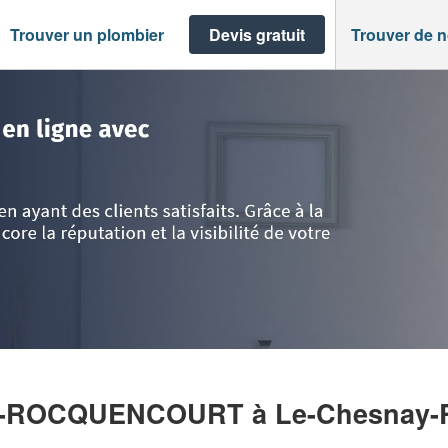
Trouver un plombier
Devis gratuit
Trouver de 
>
Le-Chesnay-Rocquencourt
>
Société SOL LE CHESNAY-ROCQUENCOURT
AY-ROCQUENCOURT
à Le-Chesnay-