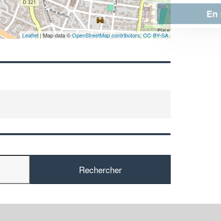
En savoir plus
Leaflet
| Map data ©
OpenStreetMap contributors,
CC-BY-SA