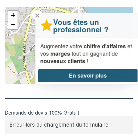
✕
+
Vous êtes un
−
professionnel ?
Augmentez votre
et
chiffre d'affaires
vos
tout en gagnant de
marges
!
nouveaux clients
En savoir plus
Leaflet
| Map data ©
OpenStreetMap contributors,
CC-BY-SA
Demande de devis 100% Gratuit
Erreur lors du chargement du formulaire