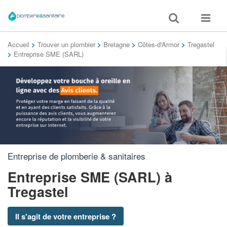
Toggle
Toggle
search
navigat
Accueil
>
Trouver un plombier
>
Bretagne
>
Côtes-d'Armor
>
Tregastel
>
Entreprise SME (SARL)
Entreprise de plomberie & sanitaires
Entreprise SME (SARL)
à
Tregastel
Il s'agit de votre entreprise ?