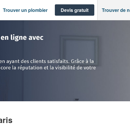
Trouver un plombier
Devis gratuit
Trouver de 
is
>
Société SIBAH LENNY
aris