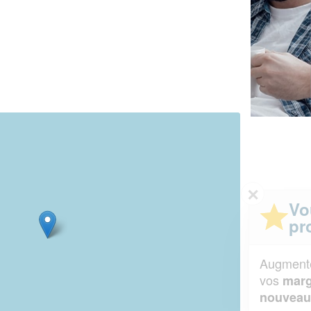
✕
Vous êtes un
professionnel ?
Augmentez votre
et
chiffre d'affaires
vos
tout en gagnant de
marges
!
nouveaux clients