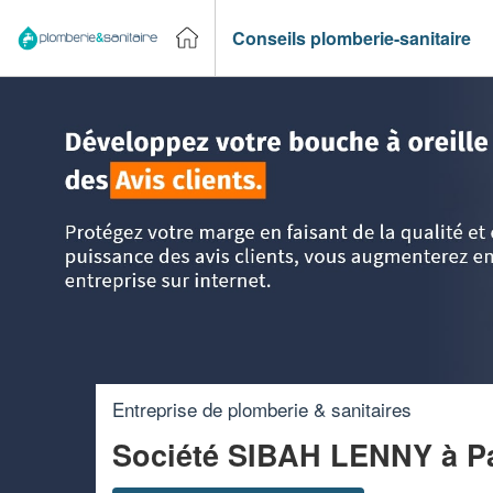
Conseils plomberie-sanitaire
Accueil
>
Trouver un plombier
>
Ile-de-France
>
Paris
>
Par
Entreprise de plomberie & sanitaires
Société SIBAH LENNY
à P