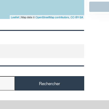
En savoir plus
Leaflet
| Map data ©
OpenStreetMap contributors,
CC-BY-SA