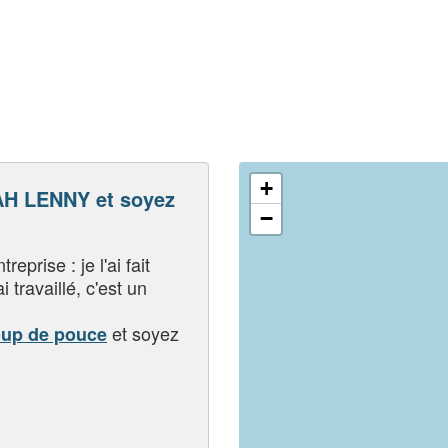
+
H LENNY et soyez
−
eprise : je l'ai fait
i travaillé, c'est un
et soyez
oup de pouce