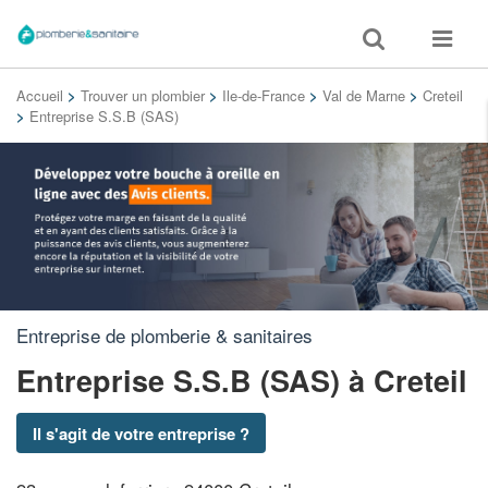
Toggle
Toggle
search
navigat
Accueil
>
Trouver un plombier
>
Ile-de-France
>
Val de Marne
>
Creteil
>
Entreprise S.S.B (SAS)
Entreprise de plomberie & sanitaires
Entreprise S.S.B (SAS)
à Creteil
Il s'agit de votre entreprise ?