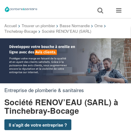
Toggle
Toggle
search
navigat
Accueil
>
Trouver un plombier
>
Basse Normandie
>
Orne
>
Tinchebray-Bocage
>
Société RENOV’EAU (SARL)
Entreprise de plomberie & sanitaires
Société RENOV’EAU (SARL)
à
Tinchebray-Bocage
Il s'agit de votre entreprise ?