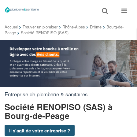
Toggle
Toggle
search
navigat
Accueil
>
Trouver un plombier
>
Rhône-Alpes
>
Drôme
>
Bourg-de-
Peage
>
Société RENOPISO (SAS)
Entreprise de plomberie & sanitaires
Société RENOPISO (SAS)
à
Bourg-de-Peage
Il s'agit de votre entreprise ?