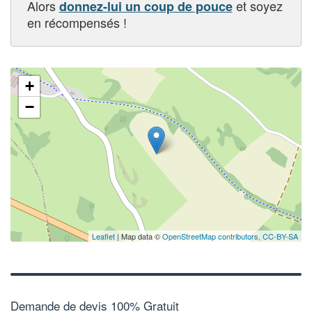
Alors
et soyez
donnez-lui un coup de pouce
en récompensés !
+
−
Leaflet
| Map data ©
OpenStreetMap contributors,
CC-BY-SA
Demande de devis 100% Gratuit