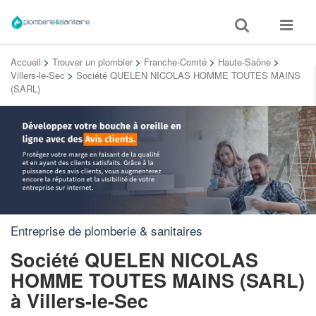
Toggle
Toggle
search
navigat
Accueil
>
Trouver un plombier
>
Franche-Comté
>
Haute-Saône
>
Villers-le-Sec
>
Société QUELEN NICOLAS HOMME TOUTES MAINS
(SARL)
Entreprise de plomberie & sanitaires
Société QUELEN NICOLAS
HOMME TOUTES MAINS (SARL)
à Villers-le-Sec