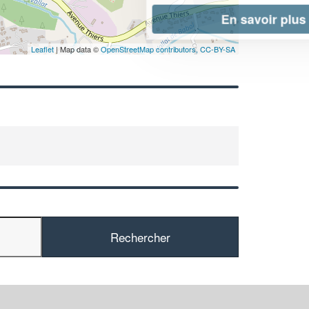
En savoir plus
Leaflet
| Map data ©
OpenStreetMap contributors,
CC-BY-SA