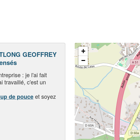
+
ATLONG GEOFFREY
−
pensés
eprise : je l'ai fait
i travaillé, c'est un
et soyez
oup de pouce