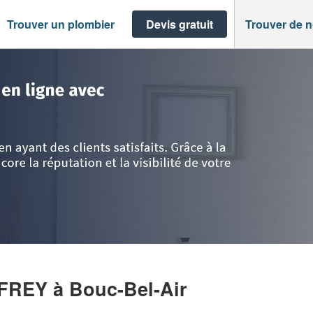
Trouver un plombier
Devis gratuit
Trouver de 
te d'Azur
>
Bouches-du-Rhône
>
Bouc-Bel-Air
>
Société PRATLONG GEOF
FFREY
à Bouc-Bel-Air