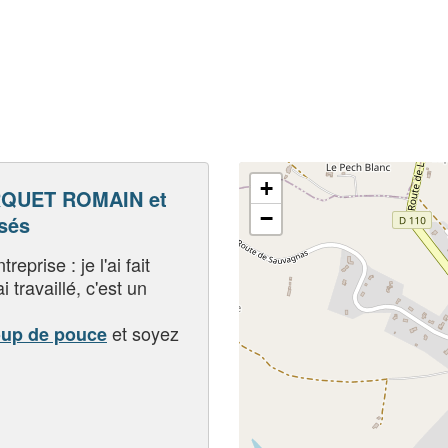
s
+
QUET ROMAIN et
−
sés
eprise : je l'ai fait
i travaillé, c'est un
et soyez
oup de pouce