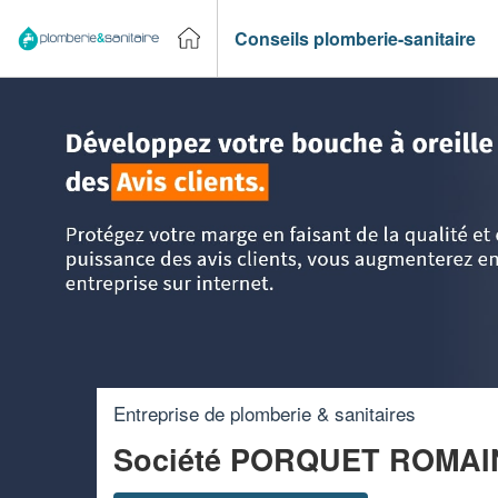
Conseils plomberie-sanitaire
Accueil
>
Trouver un plombier
>
Aquitaine
>
Lot-et-Garonne
Entreprise de plomberie & sanitaires
Société PORQUET ROMA