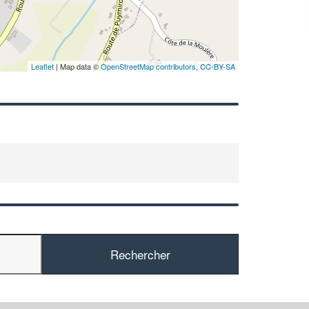
En savoir plus
Leaflet
| Map data ©
OpenStreetMap contributors,
CC-BY-SA