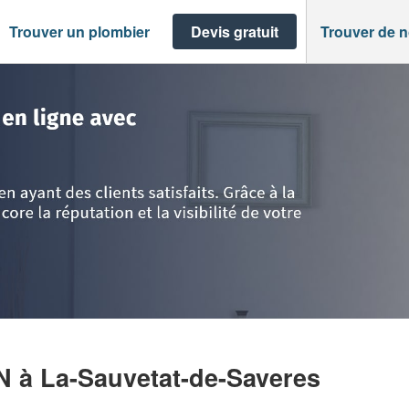
Trouver un plombier
Devis gratuit
Trouver de 
>
La-Sauvetat-de-Saveres
>
Société PORQUET ROMAIN
IN
à La-Sauvetat-de-Saveres