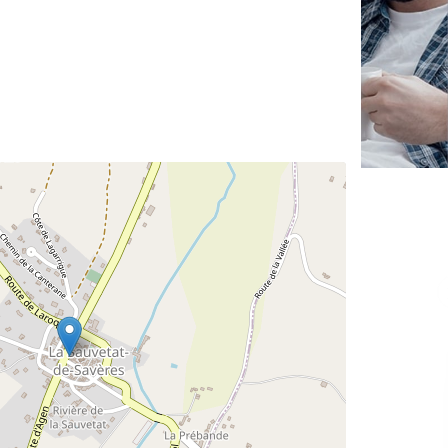
✕
Vous êtes un
professionnel ?
Augmentez votre
et
chiffre d'affaires
vos
tout en gagnant de
marges
!
nouveaux clients