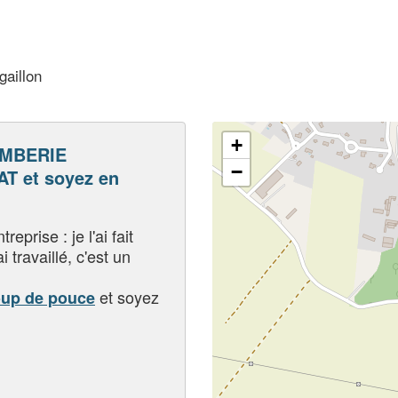
gaillon
+
MBERIE
−
T et soyez en
eprise : je l'ai fait
i travaillé, c'est un
et soyez
oup de pouce