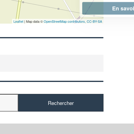
En savoir plus
Leaflet
| Map data ©
OpenStreetMap contributors,
CC-BY-SA