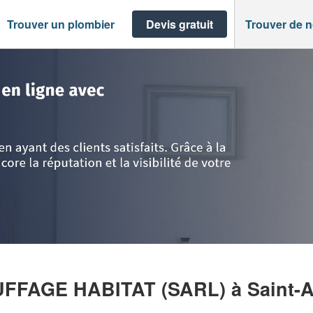
Trouver un plombier
Devis gratuit
Trouver de 
>
Saint-Aubin-sur-Gaillon
>
Société PLOMBERIE CHAUFFAGE HABITAT (SAR
UFFAGE HABITAT (SARL)
à Saint-