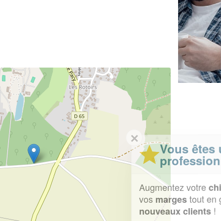
✕
Vous êtes un
professionnel ?
Augmentez votre
et
chiffre d'affaires
vos
tout en gagnant de
marges
!
nouveaux clients