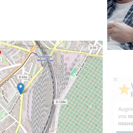
✕
Vous êtes un
professionnel ?
Augmentez votre
et
chiffre d'affaires
vos
tout en gagnant de
marges
!
nouveaux clients