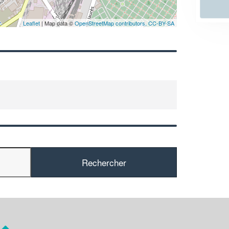
En savoir plus
Leaflet
| Map data ©
OpenStreetMap contributors,
CC-BY-SA