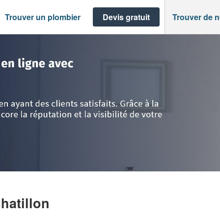
Trouver un plombier
Devis gratuit
Trouver de 
eine
>
Chatillon
>
Société PHIL GATINOT
hatillon