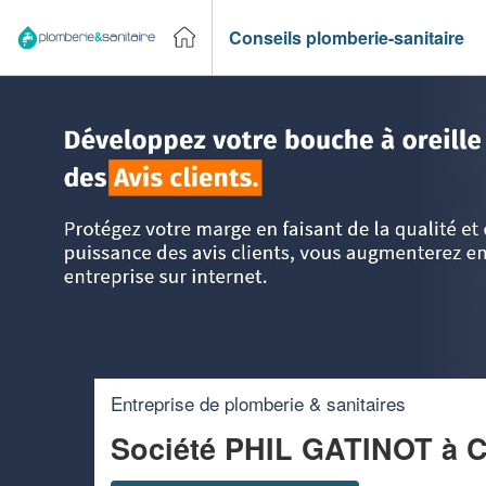
Conseils plomberie-sanitaire
Accueil
>
Trouver un plombier
>
Ile-de-France
>
Hauts-de-S
Entreprise de plomberie & sanitaires
Société PHIL GATINOT
à C