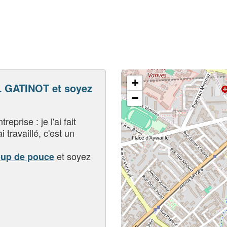
+
 GATINOT et soyez
−
eprise : je l'ai fait
i travaillé, c'est un
et soyez
oup de pouce