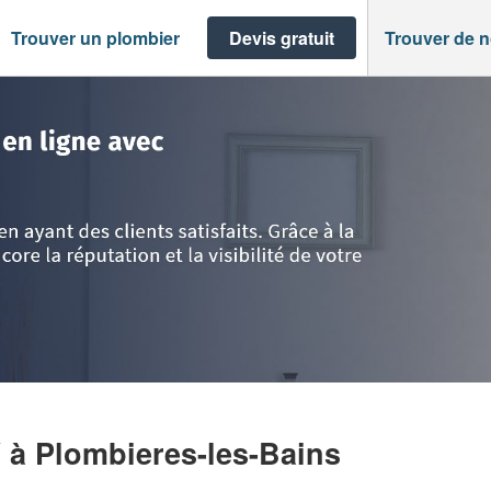
Trouver un plombier
Devis gratuit
Trouver de 
ieres-les-Bains
>
Société PETITJEAN JIMMY
Y
à Plombieres-les-Bains