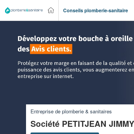
Conseils plomberie-sanitaire
Accueil
>
Trouver un plombier
>
Lorraine
>
Vosges
>
Plomb
Entreprise de plomberie & sanitaires
Société PETITJEAN JIMM