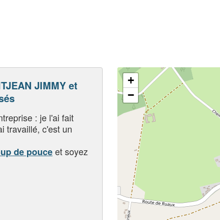
+
TJEAN JIMMY et
−
sés
eprise : je l'ai fait
i travaillé, c'est un
et soyez
oup de pouce