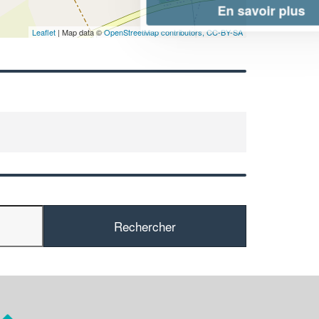
En savoir plus
Leaflet
| Map data ©
OpenStreetMap contributors,
CC-BY-SA