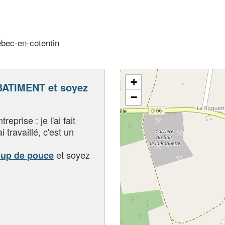
bec-en-cotentin
+
ATIMENT et soyez
−
eprise : je l'ai fait
i travaillé, c'est un
et soyez
oup de pouce