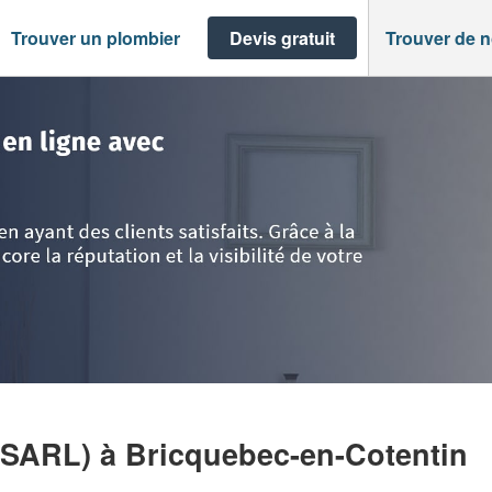
Trouver un plombier
Devis gratuit
Trouver de 
he
>
Bricquebec-en-Cotentin
>
Entreprise PC BATIMENT (SARL)
 (SARL)
à Bricquebec-en-Cotentin