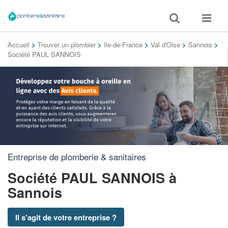
Toggle
Toggle
search
navigat
Accueil
>
Trouver un plombier
>
Ile-de-France
>
Val d'Oise
>
Sannois
>
Société PAUL SANNOIS
Entreprise de plomberie & sanitaires
Société PAUL SANNOIS
à
Sannois
Il s'agit de votre entreprise ?