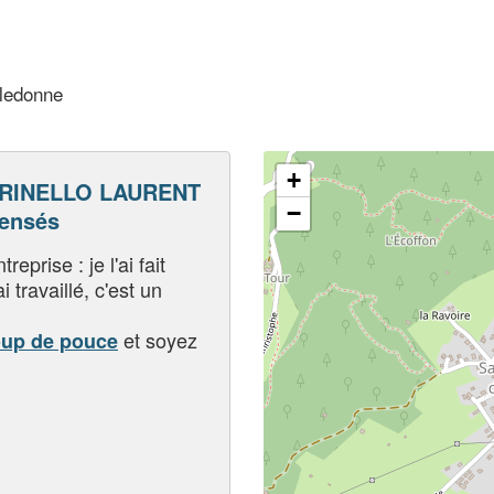
lledonne
+
RINELLO LAURENT
−
pensés
eprise : je l'ai fait
i travaillé, c'est un
et soyez
oup de pouce