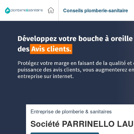
Conseils plomberie-sanitaire
Accueil
>
Trouver un plombier
>
Rhône-Alpes
>
Isère
>
Cre
Entreprise de plomberie & sanitaires
Société PARRINELLO LA