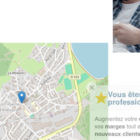
✕
Vous êtes un
professionnel ?
Augmentez votre
et
chiffre d'affaires
vos
tout en gagnant de
marges
!
nouveaux clients