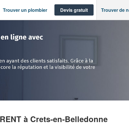
Trouver un plombier
Devis gratuit
Trouver de 
ts-en-Belledonne
>
Société PARRINELLO LAURENT
URENT
à Crets-en-Belledonne