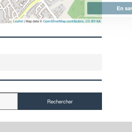
En savoir plus
Leaflet
| Map data ©
OpenStreetMap contributors,
CC-BY-SA