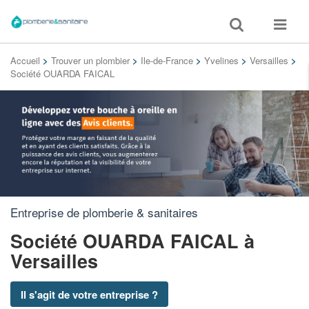
Toggle
Toggle
search
navigat
Accueil
>
Trouver un plombier
>
Ile-de-France
>
Yvelines
>
Versailles
>
Société OUARDA FAICAL
Entreprise de plomberie & sanitaires
Société OUARDA FAICAL
à
Versailles
Il s'agit de votre entreprise ?