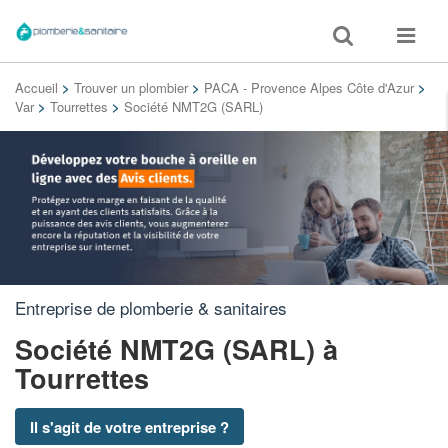
Toggle
Toggle
search
navigat
Accueil
>
Trouver un plombier
>
PACA - Provence Alpes Côte d'Azur
>
Var
>
Tourrettes
>
Société NMT2G (SARL)
Entreprise de plomberie & sanitaires
Société NMT2G (SARL)
à
Tourrettes
Il s'agit de votre entreprise ?