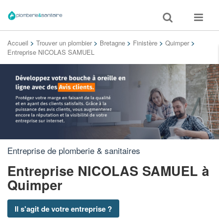
Toggle
Toggle
search
navigat
Accueil
>
Trouver un plombier
>
Bretagne
>
Finistère
>
Quimper
>
Entreprise NICOLAS SAMUEL
Entreprise de plomberie & sanitaires
Entreprise NICOLAS SAMUEL
à
Quimper
Il s'agit de votre entreprise ?