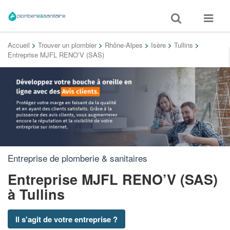
Toggle
Toggle
search
navigat
Accueil
>
Trouver un plombier
>
Rhône-Alpes
>
Isère
>
Tullins
>
Entreprise MJFL RENO’V (SAS)
Entreprise de plomberie & sanitaires
Entreprise MJFL RENO’V (SAS)
à Tullins
Il s'agit de votre entreprise ?