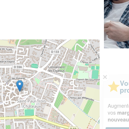
✕
Vous êtes un
professionnel ?
Augmentez votre
et
chiffre d'affaires
vos
tout en gagnant de
marges
!
nouveaux clients