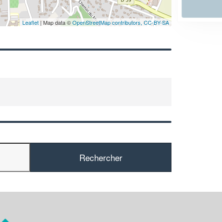
En savoir plus
Leaflet
| Map data ©
OpenStreetMap contributors,
CC-BY-SA