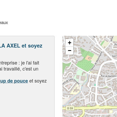
teaux
+
A AXEL et soyez
−
eprise : je l'ai fait
i travaillé, c'est un
et soyez
oup de pouce