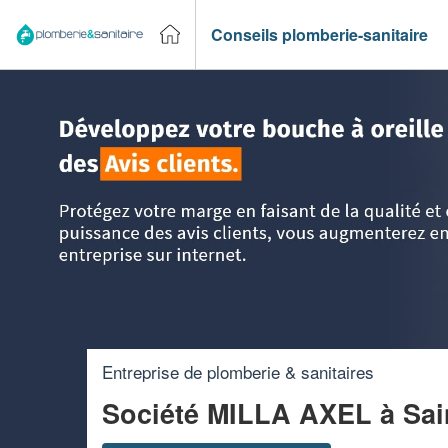
Conseils plomberie-sanitaire
Accueil
>
Trouver un plombier
>
Rhône-Alpes
>
Drôme
>
Sa
Entreprise de plomberie & sanitaires
Société MILLA AXEL
à Sai