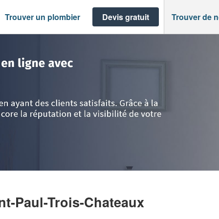
Trouver un plombier
Devis gratuit
Trouver de 
int-Paul-Trois-Chateaux
>
Société MILLA AXEL
nt-Paul-Trois-Chateaux