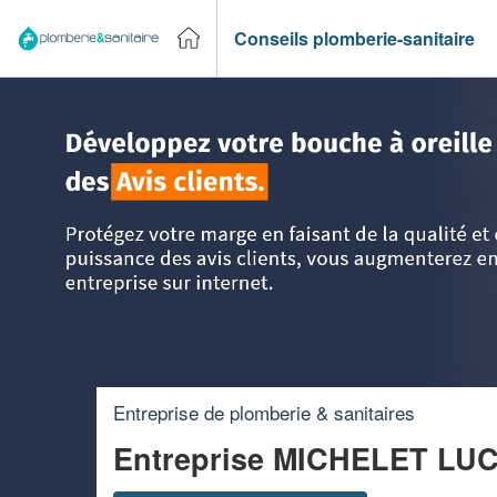
Conseils plomberie-sanitaire
Accueil
>
Trouver un plombier
>
Bourgogne
>
Côte-d'Or
>
A
Entreprise de plomberie & sanitaires
Entreprise MICHELET LU