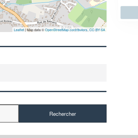
En savoir plus
Leaflet
| Map data ©
OpenStreetMap contributors,
CC-BY-SA