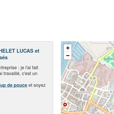
+
HELET LUCAS et
−
sés
eprise : je l'ai fait
i travaillé, c'est un
et soyez
oup de pouce