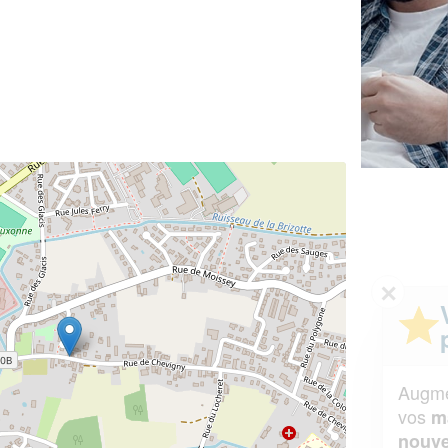
✕
Vous êtes un
professionnel ?
Augmentez votre
et
chiffre d'affaires
vos
tout en gagnant de
marges
!
nouveaux clients