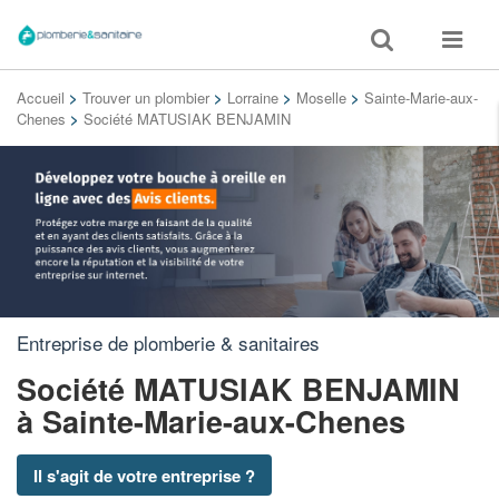
Toggle
Toggle
search
navigat
Accueil
>
Trouver un plombier
>
Lorraine
>
Moselle
>
Sainte-Marie-aux-
Chenes
>
Société MATUSIAK BENJAMIN
Entreprise de plomberie & sanitaires
Société MATUSIAK BENJAMIN
à Sainte-Marie-aux-Chenes
Il s'agit de votre entreprise ?