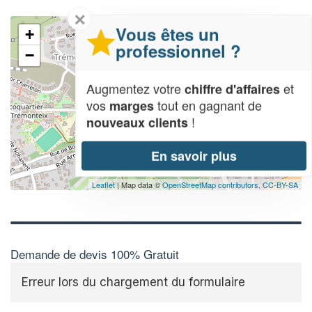
✕
Vous êtes un
+
professionnel ?
−
Augmentez votre
et
chiffre d'affaires
vos
tout en gagnant de
marges
!
nouveaux clients
En savoir plus
Leaflet
| Map data ©
OpenStreetMap contributors,
CC-BY-SA
Demande de devis 100% Gratuit
Erreur lors du chargement du formulaire