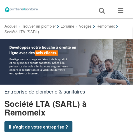
Toggle
Toggle
search
navigat
Accueil
>
Trouver un plombier
>
Lorraine
>
Vosges
>
Remomeix
>
Société LTA (SARL)
Entreprise de plomberie & sanitaires
Société LTA (SARL)
à
Remomeix
Il s'agit de votre entreprise ?