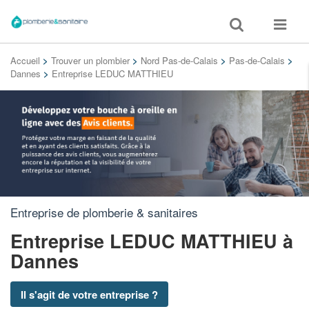
Toggle
Toggle
search
navigat
Accueil
>
Trouver un plombier
>
Nord Pas-de-Calais
>
Pas-de-Calais
>
Dannes
>
Entreprise LEDUC MATTHIEU
Entreprise de plomberie & sanitaires
Entreprise LEDUC MATTHIEU
à
Dannes
Il s'agit de votre entreprise ?