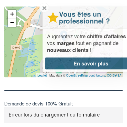
✕
Vous êtes un
+
professionnel ?
−
Augmentez votre
et
chiffre d'affaires
vos
tout en gagnant de
marges
!
nouveaux clients
En savoir plus
Leaflet
| Map data ©
OpenStreetMap contributors,
CC-BY-SA
Demande de devis 100% Gratuit
Erreur lors du chargement du formulaire