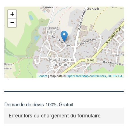
+
−
✕
Au
vo
no
Leaflet
| Map data ©
OpenStreetMap contributors,
CC-BY-SA
Demande de devis 100% Gratuit
Erreur lors du chargement du formulaire