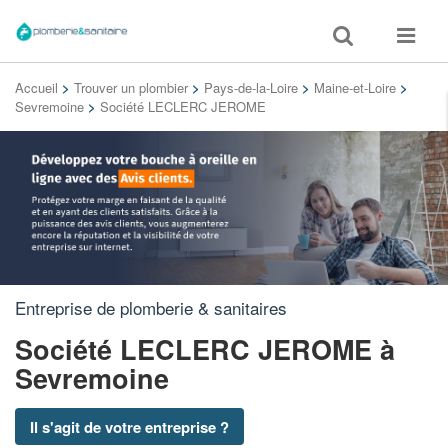
Toggle
Toggle
search
navigat
Accueil
>
Trouver un plombier
>
Pays-de-la-Loire
>
Maine-et-Loire
>
Sevremoine
>
Société LECLERC JEROME
Entreprise de plomberie & sanitaires
Société LECLERC JEROME
à
Sevremoine
Il s'agit de votre entreprise ?