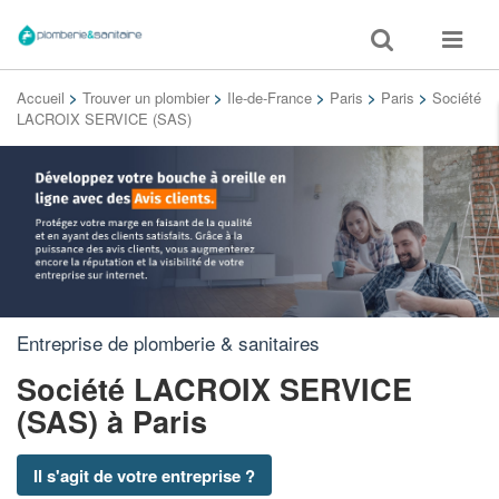
Toggle
Toggle
search
navigat
Accueil
>
Trouver un plombier
>
Ile-de-France
>
Paris
>
Paris
>
Société
LACROIX SERVICE (SAS)
Entreprise de plomberie & sanitaires
Société LACROIX SERVICE
(SAS)
à Paris
Il s'agit de votre entreprise ?