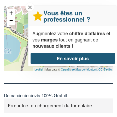
✕
Vous êtes un
+
professionnel ?
−
Augmentez votre
et
chiffre d'affaires
vos
tout en gagnant de
marges
!
nouveaux clients
En savoir plus
Leaflet
| Map data ©
OpenStreetMap contributors,
CC-BY-SA
Demande de devis 100% Gratuit
Erreur lors du chargement du formulaire