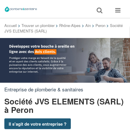
Toggle
Toggle
search
navigat
Accueil
>
Trouver un plombier
>
Rhône-Alpes
>
Ain
>
Peron
>
Société
JVS ELEMENTS (SARL)
Entreprise de plomberie & sanitaires
Société JVS ELEMENTS (SARL)
à Peron
Il s'agit de votre entreprise ?