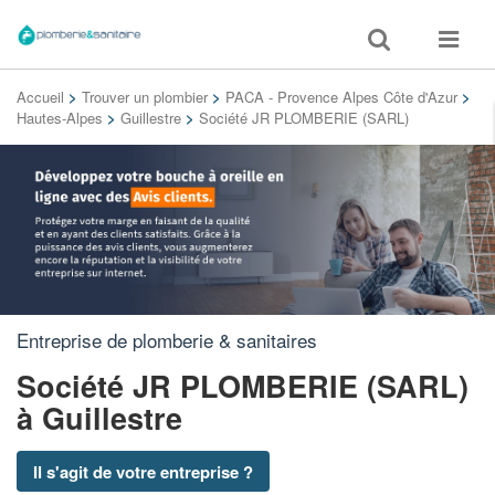
Toggle
Toggle
search
navigat
Accueil
>
Trouver un plombier
>
PACA - Provence Alpes Côte d'Azur
>
Hautes-Alpes
>
Guillestre
>
Société JR PLOMBERIE (SARL)
Entreprise de plomberie & sanitaires
Société JR PLOMBERIE (SARL)
à Guillestre
Il s'agit de votre entreprise ?