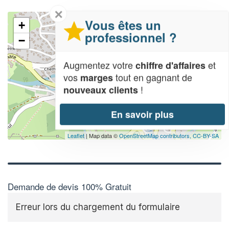
✕
Vous êtes un
+
professionnel ?
−
Augmentez votre
et
chiffre d'affaires
vos
tout en gagnant de
marges
!
nouveaux clients
En savoir plus
Leaflet
| Map data ©
OpenStreetMap contributors,
CC-BY-SA
Demande de devis 100% Gratuit
Erreur lors du chargement du formulaire