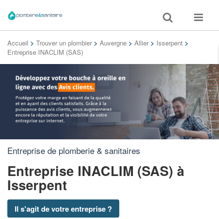
Toggle
Toggle
search
navigat
Accueil
>
Trouver un plombier
>
Auvergne
>
Allier
>
Isserpent
>
Entreprise INACLIM (SAS)
Entreprise de plomberie & sanitaires
Entreprise INACLIM (SAS)
à
Isserpent
Il s'agit de votre entreprise ?