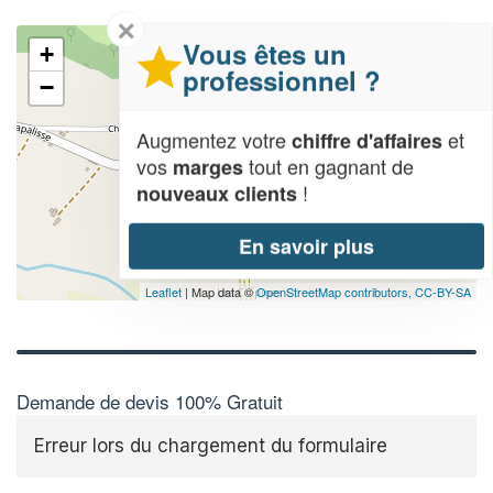
✕
Vous êtes un
+
professionnel ?
−
Augmentez votre
et
chiffre d'affaires
vos
tout en gagnant de
marges
!
nouveaux clients
En savoir plus
Leaflet
| Map data ©
OpenStreetMap contributors,
CC-BY-SA
Demande de devis 100% Gratuit
Erreur lors du chargement du formulaire