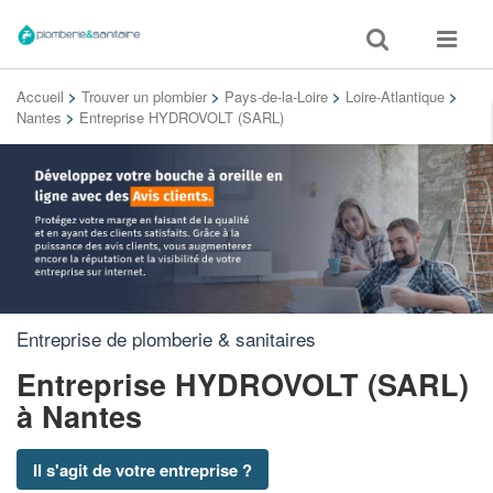
Toggle
Toggle
search
navigat
Accueil
>
Trouver un plombier
>
Pays-de-la-Loire
>
Loire-Atlantique
>
Nantes
>
Entreprise HYDROVOLT (SARL)
Entreprise de plomberie & sanitaires
Entreprise HYDROVOLT (SARL)
à Nantes
Il s'agit de votre entreprise ?