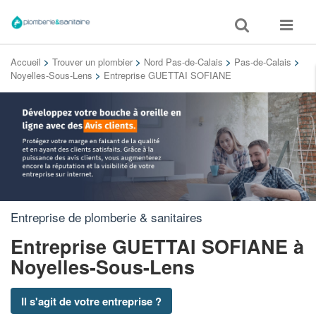
Toggle
Toggle
search
navigat
Accueil
>
Trouver un plombier
>
Nord Pas-de-Calais
>
Pas-de-Calais
>
Noyelles-Sous-Lens
>
Entreprise GUETTAI SOFIANE
Entreprise de plomberie & sanitaires
Entreprise GUETTAI SOFIANE
à
Noyelles-Sous-Lens
Il s'agit de votre entreprise ?