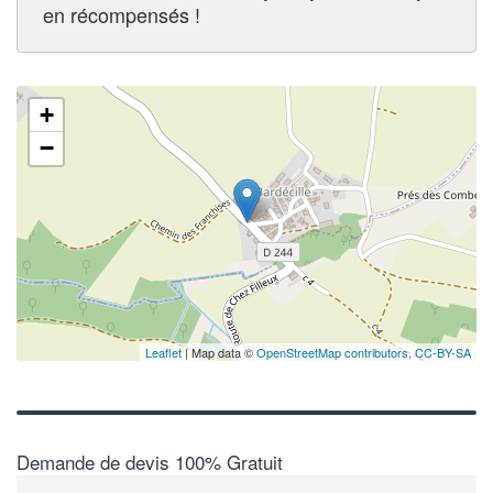
en récompensés !
+
−
Leaflet
| Map data ©
OpenStreetMap contributors,
CC-BY-SA
Demande de devis 100% Gratuit