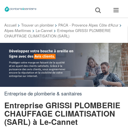
Toggle
Toggle
search
navigat
Accueil
>
Trouver un plombier
>
PACA - Provence Alpes Côte d'Azur
>
Alpes-Maritimes
>
Le-Cannet
>
Entreprise GRISSI PLOMBERIE
CHAUFFAGE CLIMATISATION (SARL)
Entreprise de plomberie & sanitaires
Entreprise GRISSI PLOMBERIE
CHAUFFAGE CLIMATISATION
(SARL)
à Le-Cannet