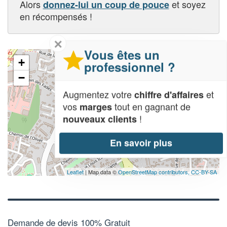
Alors
et soyez
donnez-lui un coup de pouce
en récompensés !
✕
Vous êtes un
+
professionnel ?
−
Augmentez votre
et
chiffre d'affaires
vos
tout en gagnant de
marges
!
nouveaux clients
En savoir plus
Leaflet
| Map data ©
OpenStreetMap contributors,
CC-BY-SA
Demande de devis 100% Gratuit