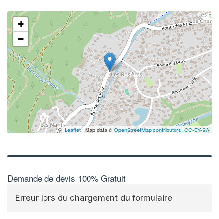
+
−
✕
Augme
vos
m
nouve
Leaflet
| Map data ©
OpenStreetMap contributors,
CC-BY-SA
Demande de devis 100% Gratuit
Erreur lors du chargement du formulaire