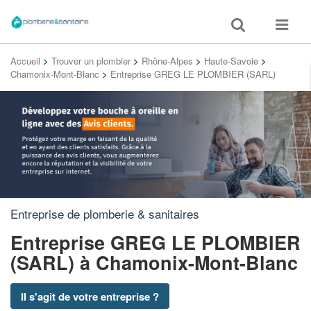
Toggle
Toggle
search
navigat
Accueil
>
Trouver un plombier
>
Rhône-Alpes
>
Haute-Savoie
>
Chamonix-Mont-Blanc
>
Entreprise GREG LE PLOMBIER (SARL)
Entreprise de plomberie & sanitaires
Entreprise GREG LE PLOMBIER
(SARL)
à Chamonix-Mont-Blanc
Il s'agit de votre entreprise ?