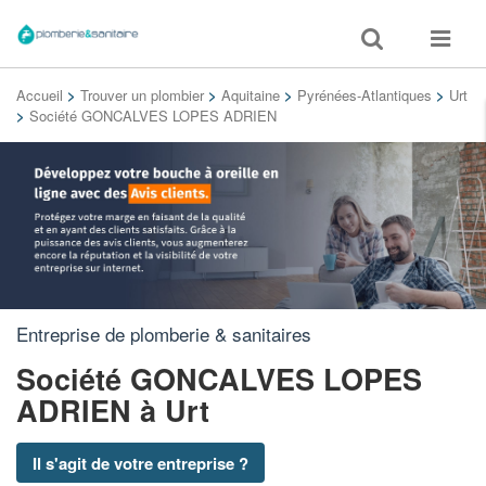
Toggle
Toggle
search
navigat
Accueil
>
Trouver un plombier
>
Aquitaine
>
Pyrénées-Atlantiques
>
Urt
>
Société GONCALVES LOPES ADRIEN
Entreprise de plomberie & sanitaires
Société GONCALVES LOPES
ADRIEN
à Urt
Il s'agit de votre entreprise ?