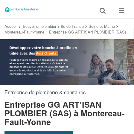
Toggle
Toggle
search
navigat
Accueil
>
Trouver un plombier
>
Ile-de-France
>
Seine-et-Marne
>
Montereau-Fault-Yonne
>
Entreprise GG ART’ISAN PLOMBIER (SAS)
Entreprise de plomberie & sanitaires
Entreprise GG ART’ISAN
PLOMBIER (SAS)
à Montereau-
Fault-Yonne