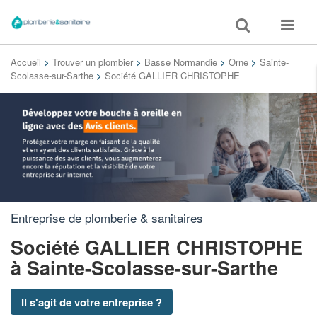
Toggle
Toggle
search
navigat
Accueil
>
Trouver un plombier
>
Basse Normandie
>
Orne
>
Sainte-
Scolasse-sur-Sarthe
>
Société GALLIER CHRISTOPHE
Entreprise de plomberie & sanitaires
Société GALLIER CHRISTOPHE
à Sainte-Scolasse-sur-Sarthe
Il s'agit de votre entreprise ?