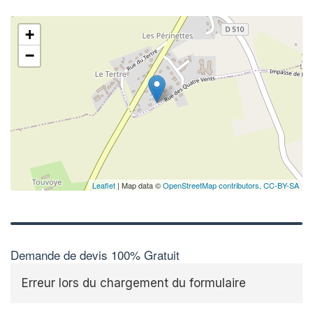
+
−
✕
Au
vo
no
Leaflet
| Map data ©
OpenStreetMap contributors,
CC-BY-SA
Demande de devis 100% Gratuit
Erreur lors du chargement du formulaire