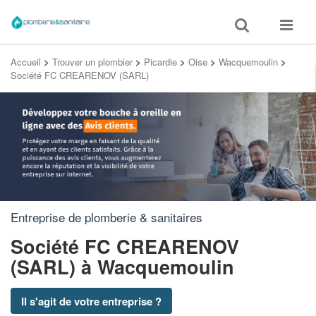
Toggle
Toggle
search
navigat
Accueil
>
Trouver un plombier
>
Picardie
>
Oise
>
Wacquemoulin
>
Société FC CREARENOV (SARL)
Entreprise de plomberie & sanitaires
Société FC CREARENOV
(SARL)
à Wacquemoulin
Il s'agit de votre entreprise ?