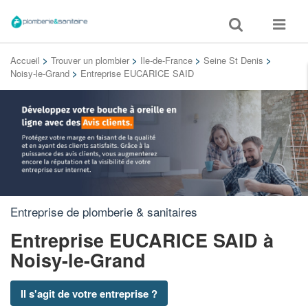
Toggle
Toggle
search
navigat
Accueil
>
Trouver un plombier
>
Ile-de-France
>
Seine St Denis
>
Noisy-le-Grand
>
Entreprise EUCARICE SAID
Entreprise de plomberie & sanitaires
Entreprise EUCARICE SAID
à
Noisy-le-Grand
Il s'agit de votre entreprise ?