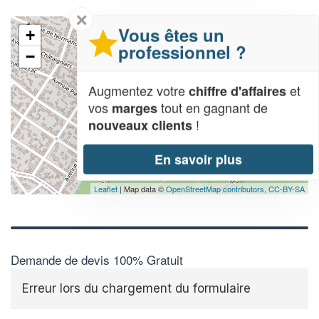
✕
Vous êtes un
+
professionnel ?
−
Augmentez votre
et
chiffre d'affaires
vos
tout en gagnant de
marges
!
nouveaux clients
En savoir plus
Leaflet
| Map data ©
OpenStreetMap contributors,
CC-BY-SA
Demande de devis 100% Gratuit
Erreur lors du chargement du formulaire