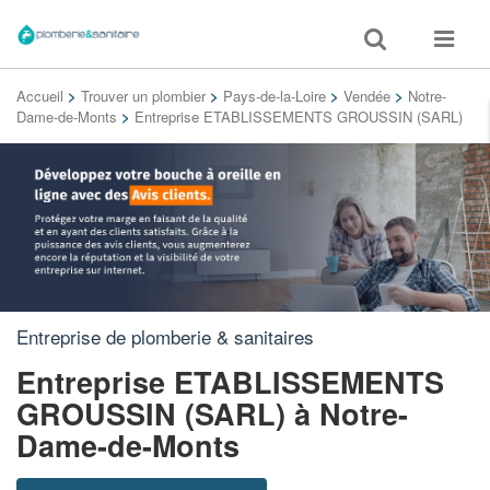
Toggle
Toggle
search
navigat
Accueil
>
Trouver un plombier
>
Pays-de-la-Loire
>
Vendée
>
Notre-
Dame-de-Monts
>
Entreprise ETABLISSEMENTS GROUSSIN (SARL)
Entreprise de plomberie & sanitaires
Entreprise ETABLISSEMENTS
GROUSSIN (SARL)
à Notre-
Dame-de-Monts