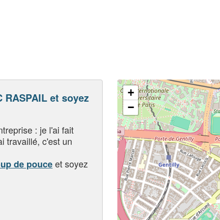
+
 RASPAIL et soyez
−
eprise : je l'ai fait
i travaillé, c'est un
et soyez
oup de pouce