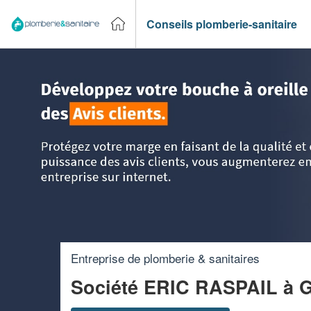
Conseils plomberie-sanitaire
Accueil
>
Trouver un plombier
>
Ile-de-France
>
Val de Mar
Entreprise de plomberie & sanitaires
Société ERIC RASPAIL
à G