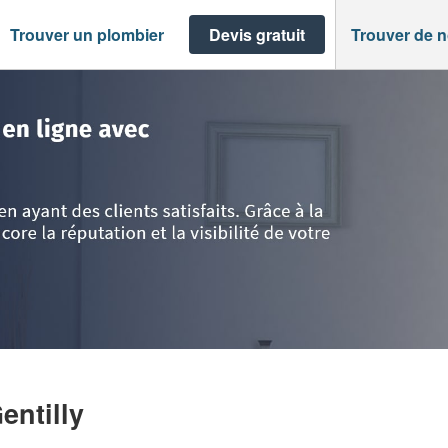
Trouver un plombier
Devis gratuit
Trouver de 
ne
>
Gentilly
>
Société ERIC RASPAIL
entilly