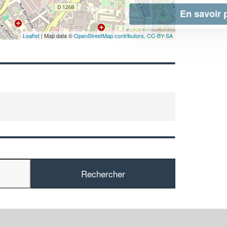
En savoir plus
Leaflet
| Map data ©
OpenStreetMap contributors,
CC-BY-SA