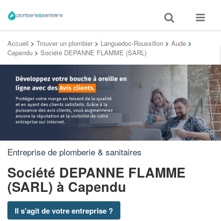
Toggle
Toggle
search
navigat
Accueil
>
Trouver un plombier
>
Languedoc-Roussillon
>
Aude
>
Capendu
>
Société DEPANNE FLAMME (SARL)
Entreprise de plomberie & sanitaires
Société DEPANNE FLAMME
(SARL)
à Capendu
Il s'agit de votre entreprise ?