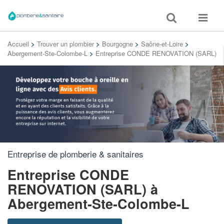
Toggle
Toggle
search
navigat
Accueil
>
Trouver un plombier
>
Bourgogne
>
Saône-et-Loire
>
Abergement-Ste-Colombe-L
>
Entreprise CONDE RENOVATION (SARL)
Entreprise de plomberie & sanitaires
Entreprise CONDE
RENOVATION (SARL)
à
Abergement-Ste-Colombe-L