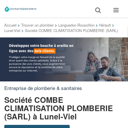
Toggle
Toggle
search
navigat
Accueil
>
Trouver un plombier
>
Languedoc-Roussillon
>
Hérault
>
Lunel-Viel
>
Société COMBE CLIMATISATION PLOMBERIE (SARL)
Entreprise de plomberie & sanitaires
Société COMBE
CLIMATISATION PLOMBERIE
(SARL)
à Lunel-Viel