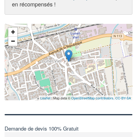
en récompensés !
+
−
Leaflet
| Map data ©
OpenStreetMap contributors,
CC-BY-SA
Demande de devis 100% Gratuit