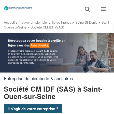
Toggle
Toggle
search
navigat
Accueil
>
Trouver un plombier
>
Ile-de-France
>
Seine St Denis
>
Saint-
Ouen-sur-Seine
>
Société CM IDF (SAS)
Entreprise de plomberie & sanitaires
Société CM IDF (SAS)
à Saint-
Ouen-sur-Seine
Il s'agit de votre entreprise ?