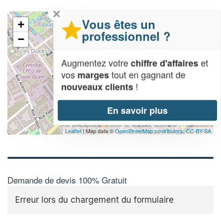
✕
Vous êtes un
+
professionnel ?
−
Augmentez votre
et
chiffre d'affaires
vos
tout en gagnant de
marges
!
nouveaux clients
En savoir plus
Leaflet
| Map data ©
OpenStreetMap contributors,
CC-BY-SA
Demande de devis 100% Gratuit
Erreur lors du chargement du formulaire